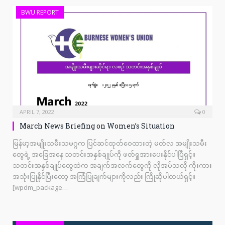
BWU REPORT
APRIL 7, 2022
0
March News Briefing on Women’s Situation
မြန်မာ့အမျိုးသမီးသမဂ္ဂက ပြင်ဆင်ထုတ်ဝေထားတဲ့ မတ်လ အမျိုးသမီး
တွေရဲ့ အခြေအနေ သတင်းအနှစ်ချုပ်ကို ဖတ်ရှုအားပေးနိုင်ပါပြီရှင့်။
သတင်းအနှစ်ချုပ်တွေထဲက အချက်အလက်တွေကို လိုအပ်သလို ကိုးကား
အသုံးပြုနိုင်ပြီးတော့ အကြံပြုချက်များကိုလည်း ကြိုဆိုပါတယ်ရှင့်။
[wpdm_package…