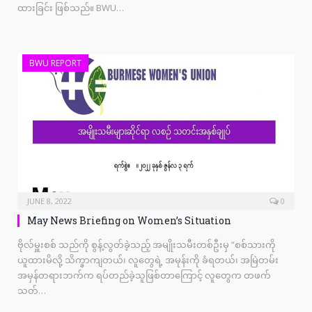
ထားခြင်း ဖြစ်သည်။ BWU…
BWU REPORT
JUNE 8, 2022
0
May News Briefing on Women’s Situation
ဗိုလ်မှူးစစ် သည်ကို စွန့်လွတ်ခဲ့သည့် အမျိုးသမီးတစ်ဦးမှ “စစ်သားကို
ယူထားမိလို့ သိက္ခာကျတယ်၊ လူတွေရဲ့ အမုန်းကို ခံရတယ်၊ အမြဲတမ်း
အမှန်တရားဘက်က ရပ်တည်ခဲ့သူဖြစ်တာကြောင့် လူတွေက တဖက်
သတ်…