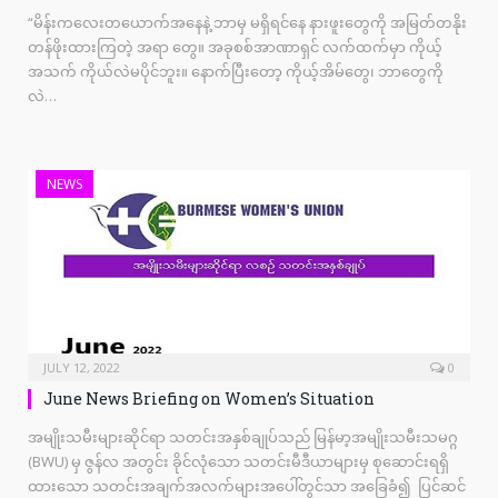
“မိန်းကလေးတယောက်အနေနဲ့ ဘာမှ မရှိရင်နေ နားဖူးတွေကို အမြတ်တနိုး
တန်ဖိုးထားကြတဲ့ အရာ တွေ။ အခုစစ်အာဏာရှင် လက်ထက်မှာ ကိုယ့်
အသက် ကိုယ်လဲမပိုင်ဘူး။ နောက်ပြီးတော့ ကိုယ့်အိမ်တွေ၊ ဘာတွေကို
လဲ…
NEWS
JULY 12, 2022
0
June News Briefing on Women’s Situation
အမျိုးသမီးများဆိုင်ရာ သတင်းအနှစ်ချုပ်သည် မြန်မာ့အမျိုးသမီးသမဂ္ဂ
(BWU) မှ ဇွန်လ အတွင်း ခိုင်လုံသော သတင်းမီဒီယာများမှ စုဆောင်းရရှိ
ထားသော သတင်းအချက်အလက်များအပေါ်တွင်သာ အခြေခံ၍ ပြင်ဆင်