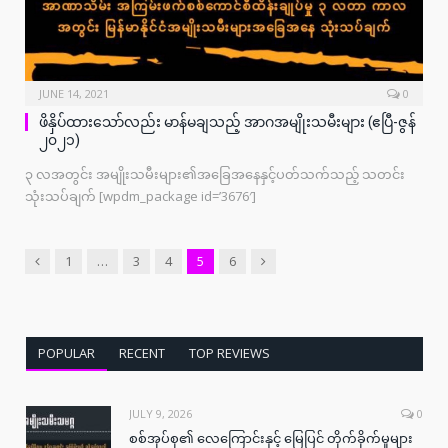
JUNE 14, 2021
0
ဖိနှိပ်ထားသော်လည်း မာန်မချသည့် အာဂအမျိုးသမီးများ (ဧပြီ-ဇွန်
၂၀၂၁)
၃ လအတွင်း အမျိုးသမီးများ၏အခြေအနေနှင့်ပတ်သက်သည့် သတင်း
သုံးသပ်ချက် [wpdm_package id=’3676′]
Previous
Next
1
…
3
4
5
6
POPULAR
RECENT
TOP REVIEWS
JULY 9, 2026
0
စစ်အုပ်စု၏ လေကြောင်းနှင့် မြေပြင် တိုက်ခိုက်မှုများ