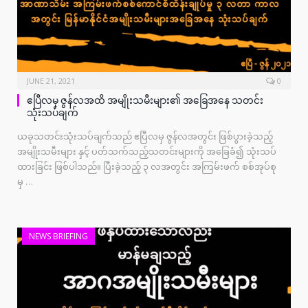
JUNE 21, 2021
0
ဧပြီလမှ ဇွန်လအထိ အမျိုးသမီးများ၏ အခြေအနေ သတင်း
သုံးသပ်ချက်
ယခုသတင်းသုံးသပ်ချက်သည် ဧပြီလမှ ဇွန်လအတွင်း ဖြစ်ပွားခဲ့သည့်
အမျိုးသမီးများ နှင့် ပတ်သက်သည့်သတင်းများကို အခြေခံ၍ သုံးသပ်
ထားခြင်း ဖြစ်ပါသည်။ ပြီးခဲ့သည့် ၃ လအတွင်း အကြမ်းဖက် စစ်အုပ်စု
မှ …
NEWS BRIEFING