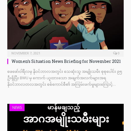
NOVEMBER 7, 2021
0
Women’s Situation News Briefing for November 2021
ဖေဖော်ဝါရီလမှ နိုဝင်ဘာလအတွင်း သေဆုံးသူ အမျိုးသမီး စုစုပေါင်း ၉၅
ဦးရှိပြီး BWU မှ ကောက် ယူထားသော အချက်အလက်များအရ
နိုဝင်ဘာလတလအတွင်း စစ်ကောင်စီ၏ အကြမ်းဖက်မှုများကြောင့်…
NEWS