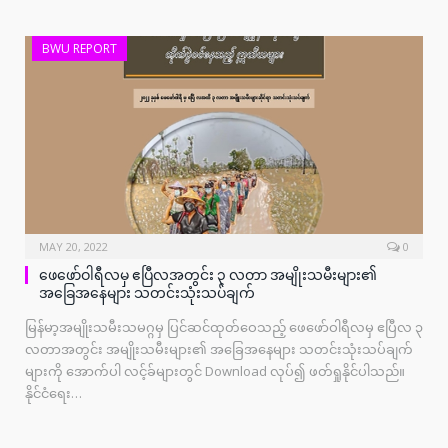
BWU REPORT
MAY 20, 2022
0
ဖေဖော်ဝါရီလမှ ဧပြီလအတွင်း ၃ လတာ အမျိုးသမီးများ၏
အခြေအနေများ သတင်းသုံးသပ်ချက်
မြန်မာ့အမျိုးသမီးသမဂ္ဂမှ ပြင်ဆင်ထုတ်ဝေသည့် ဖေဖော်ဝါရီလမှ ဧပြီလ ၃
လတာအတွင်း အမျိုးသမီးများ၏ အခြေအနေများ သတင်းသုံးသပ်ချက်
များကို အောက်ပါ လင့်ခ်များတွင် Download လုပ်၍ ဖတ်ရှုနိုင်ပါသည်။
နိုင်ငံရေး…