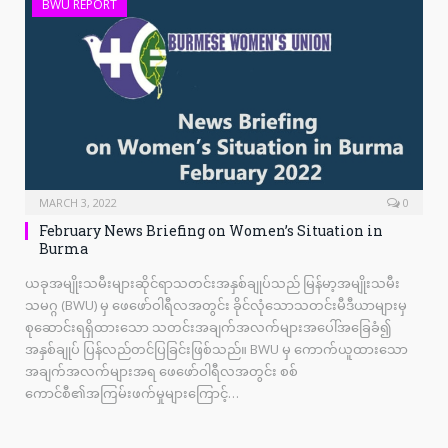
BWU REPORT
MARCH 3, 2022
0
February News Briefing on Women’s Situation in
Burma
ယခုအမျိုးသမီးများဆိုင်ရာသတင်းအနှစ်ချုပ်သည် မြန်မာ့အမျိုးသမီး
သမဂ္ဂ (BWU) မှ ဖေဖော်ဝါရီလအတွင်း ခိုင်လုံသောသတင်းမီဒီယာများမှ
စုဆောင်းရရှိထားသော သတင်းအချက်အလက်များအပေါ်အခြေခံ၍
အနှစ်ချုပ် ပြန်လည်တင်ပြခြင်းဖြစ်သည်။ BWU မှ ကောက်ယူထားသော
အချက်အလက်များအရ ဖေဖော်ဝါရီလအတွင်း စစ်
ကောင်စီ၏အကြမ်းဖက်မှုများကြောင့်…