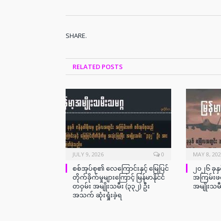
SHARE.
RELATED
POSTS
JULY 9, 2026
0
MAY 8, 20
စစ်အုပ်စု၏ လေကြောင်းနှင့် မြေပြင်
၂၀၂၆ ခုနှ
တိုက်ခိုက်မှုများကြောင့် မြန်မာနိုင်ငံ
အကြမ်းဖက
တဝှမ်း အမျိုးသမီး (၃၃၂) ဦး
အမျိုးသမ
အသက် ဆုံးရှုံးခဲ့ရ