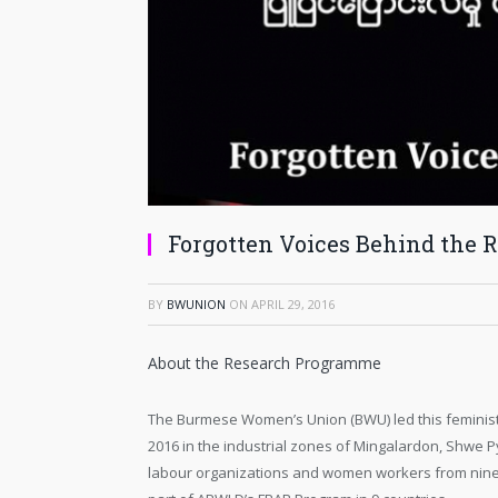
Forgotten Voices Behind the 
BY
BWUNION
ON
APRIL 29, 2016
About the Research Programme
The Burmese Women’s Union (BWU) led this feminist p
2016 in the industrial zones of Mingalardon, Shwe P
labour organizations and women workers from nine g