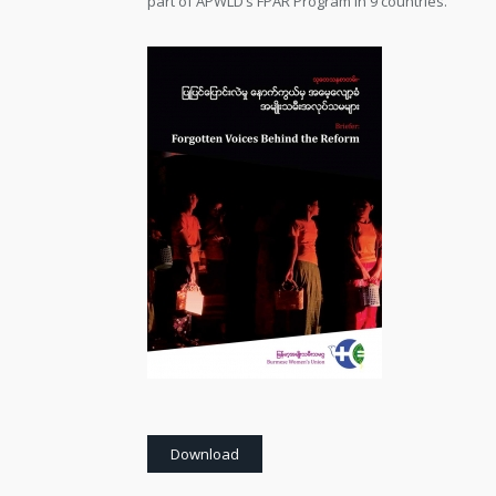
part of APWLD’s FPAR Program in 9 countries.
Download