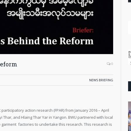
Reform
0
NEWS BRIEFING
articipatory action research (FPAR) from January 2016 – April
yi Thar, and Hlaing Thar Yar in Yangon. BWU partnered with local
arment factories to undertake this research. This research is