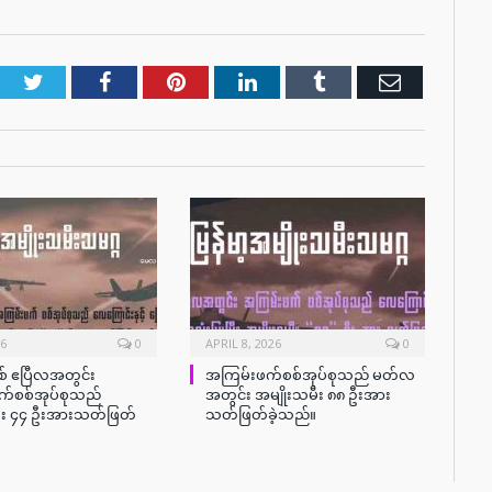
Twitter
Facebook
Pinterest
LinkedIn
Tumblr
Email
26
0
APRIL 8, 2026
0
စ် ဧပြီလအတွင်း
အကြမ်းဖက်စစ်အုပ်စုသည် မတ်လ
်စစ်အုပ်စုသည်
အတွင်း အမျိုးသမီး ၈၈ ဦးအား
ီး ၄၄ ဦးအားသတ်ဖြတ်
သတ်ဖြတ်ခဲ့သည်။