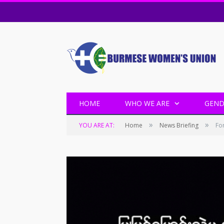
HOME
WHO WE ARE
GEND
»
»
YOU ARE AT:
Home
News Briefing
Fo