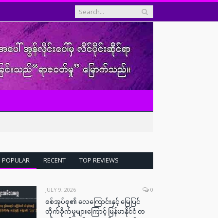
POPULAR
RECENT
TOP REVIEWS
JULY 9, 2026
0
စစ်အုပ်စု၏ လေကြောင်းနှင့် မြေပြင်
တိုက်ခိုက်မှုများကြောင့် မြန်မာနိုင်ငံ တ