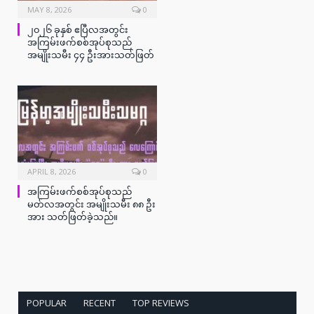
MAY 8, 2026
0
၂၀၂၆ ခုနှစ် ဧပြီလအတွင်း
အကြမ်းဖက်စစ်အုပ်စုသည်
အမျိုးသမီး ၄၄ ဦးအားသတ်ဖြတ်
APRIL 8, 2026
0
အကြမ်းဖက်စစ်အုပ်စုသည်
မတ်လအတွင်း အမျိုးသမီး ၈၈ ဦး
အား သတ်ဖြတ်ခဲ့သည်။
POPULAR
RECENT
TOP REVIEWS