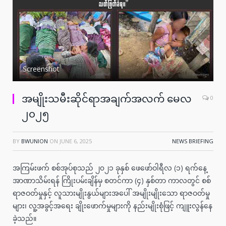
Screenshot
အမျိုးသမီးဆိုင်ရာအချက်အလက် မေလ
0
၂၀၂၅
BY
BWUNION
ON
JUNE 6, 2025
NEWS BRIEFING
အကြမ်းဖက် စစ်အုပ်စုသည် ၂၀၂၁ ခုနှစ် ဖေဖော်ဝါရီလ (၁) ရက်နေ့
အာဏာသိမ်းရန် ကြိုးပမ်းချိန်မှ စတင်ကာ (၄) နှစ်တာ ကာလတွင် စစ်
ရာဇဝတ်မှုနှင့် လူသားမျိုးနွယ်များအပေါ် အမျိုးမျိုးသော ရာဇဝတ်မှု
များ၊ လူ့အခွင့်အရေး ချိုးဖောက်မှုများကို နည်းမျိုးစုံဖြင့် ကျူးလွန်နေ
ခဲ့သည်။