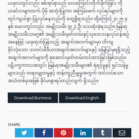
ယခုလတွင်လည်း စစ်အုပ်စုသည် လေကြောင်းတိုက်ခိုက်ခြင်း ကို
ယခင်လများထက် ပိုမို အသုံးပြုကာ အကြမ်းဖက် လုပ်ရပ်များကို
တွင်ကျယ်စွာ ပြုလုပ်နေသည်ကို တွေ့ရှိရသည်။ ထို့ကြောင့်၂၀၂၅ ခု
နှစ် မေလတွင်လည်း အမျိုးသမီး (၉၂) ဦး သေဆုံးခဲ့ရသည်။ မြန်မာ့
အမျိုးသမီးသမဂ္ဂ၏ အမျိုးသမီးမှတ်တမ်းနှင့်သုတေသနလုပ်ငန်းစဉ်
အနေဖြင့် ယခုထုတ်ပြန်သည့် အချက်အလက်များမှာ တိကျ
ခိုင်လုံသော သတင်းမီဒီယာအချက်အလက်များနှင့် မြေပြင်မှရရှိသည့်
အချက်အလက်များကို စုဆောင်းမှတ်တမ်းတင်ထားခြင်းဖြစ်သည်။
ပဋိပက္ခကာလအတွင်း မြန်မာ့အမျိုးသမီးများ၏ ရဲရင့်မှုနှင့် ရှင်သန်မှု
များသည် တရားမျှတမှုနှင့် တန်းတူညီမျှမှုအတွက် ထင်ဟပ်သော
အသံတစ်ခုအဖြစ် ခိုင်မာစွာရပ်တည်လျက် ရှိသည်။
Download Burmese
Download English
SHARE.
Twitter
Facebook
Pinterest
LinkedIn
Tumblr
Emai