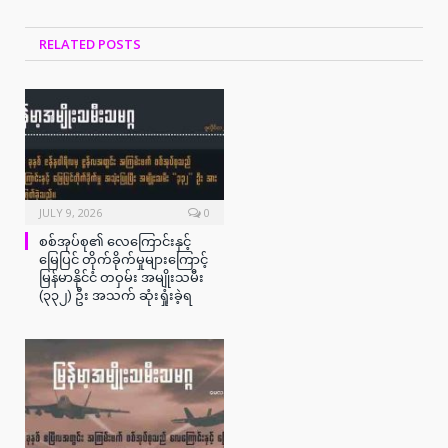
RELATED
POSTS
JULY 9, 2026
0
စစ်အုပ်စု၏ လေကြောင်းနှင့်
မြေပြင် တိုက်ခိုက်မှုများကြောင့်
မြန်မာနိုင်ငံ တဝှမ်း အမျိုးသမီး
(၃၃၂) ဦး အသက် ဆုံးရှုံးခဲ့ရ