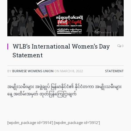
WLB’s International Women’s Day
0
Statement
BY
BURMESE WOMENS UNION
ON
MARCH 8, 2022
STATEMENT
အမျိုးသမီးများ အဖွဲ့ချုပ် မြန်မာနိုင်ငံ၏ နိုင်ငံတကာ အမျိုးသမီးများ
နေ့ အထိမ်းအမှတ် ထုတ်ပြန်ကြေငြာချက်
[wpdm_package id=’3914′] [wpdm_package id=’3912′]