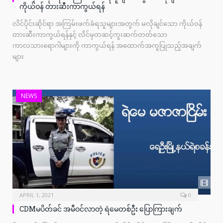
ကိုယ်ဝန် တားဆီးကာကွယ်ရန်
လိင်ပိုင်းဆိုင်ရာ အကြမ်းဖက်ခံရသူများအတွက် မလိုချင်သော ကိုယ်ဝန်
တားဆီးကာကွယ်ရန်နှင့် လိင်မှတဆင့်ကူးဆက်တတ်သော
ကာလသားရောဂါများကို ကာကွယ်ရန် အထောက်အကူပြုသည့်အချက်
များ
NEWS
APRIL 1, 2021
0
CDMမပိတ်ခင် အမီဝင်လာတဲ့ ရဲမေတစ်ဦး ပြောကြားချက်