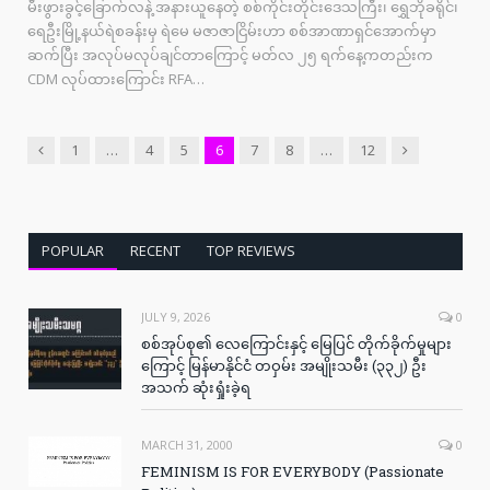
မီးဖွားခွင့်ခြောက်လနဲ့ အနားယူနေတဲ့ စစ်ကိုင်းတိုင်းဒေသကြီး၊ ရွှေဘိုခရိုင်၊
ရေဦးမြို့နယ်ရဲစခန်းမှ ရဲမေ မဇာဇာငြိမ်းဟာ စစ်အာဏာရှင်အောက်မှာ
ဆက်ပြီး အလုပ်မလုပ်ချင်တာကြောင့် မတ်လ ၂၅ ရက်နေ့ကတည်းက
CDM လုပ်ထားကြောင်း RFA…
Previous
Next
1
…
4
5
6
7
8
…
12
POPULAR
RECENT
TOP REVIEWS
JULY 9, 2026
0
စစ်အုပ်စု၏ လေကြောင်းနှင့် မြေပြင် တိုက်ခိုက်မှုများ
ကြောင့် မြန်မာနိုင်ငံ တဝှမ်း အမျိုးသမီး (၃၃၂) ဦး
အသက် ဆုံးရှုံးခဲ့ရ
MARCH 31, 2000
0
FEMINISM IS FOR EVERYBODY (Passionate