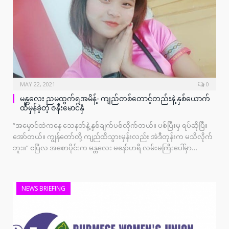
MAY 22, 2021
0
မန္တလေး ညမထွက်ရအမိန့်- ကျည်တစ်တောင့်တည်းနဲ့ နှစ်ယောက်
ထိမှန်ခဲ့တဲ့ ဇနီးမောင်နှံ
“အမှောင်ထဲကနေ သေနတ်နဲ့ နှစ်ချက်ပစ်လိုက်တယ်။ ပစ်ပြီးမှ ရပ်ဆိုပြီး
အော်တယ်။ ကျွန်တော်တို့ ကျည်ထိသွားမှန်းလည်း အဲဒီတုန်းက မသိလိုက်
ဘူး။” ဧပြီလ အစောပိုင်းက မန္တလေး မနော်ဟရီ လမ်းမကြီးပေါ်မှာ…
NEWS BRIEFING