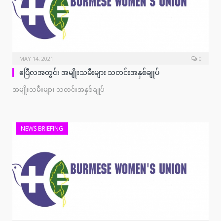
MAY 14, 2021
0
ဧပြီလအတွင်း အမျိုးသမီးများ သတင်းအနှစ်ချုပ်
အမျိုးသမီးများ သတင်းအနှစ်ချုပ်
NEWS BRIEFING