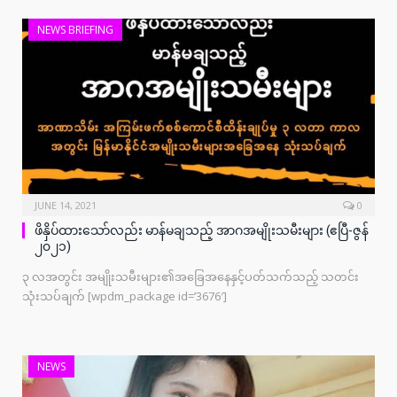
NEWS BRIEFING
JUNE 14, 2021
0
ဖိနှိပ်ထားသော်လည်း မာန်မချသည့် အာဂအမျိုးသမီးများ (ဧပြီ-ဇွန်
၂၀၂၁)
၃ လအတွင်း အမျိုးသမီးများ၏အခြေအနေနှင့်ပတ်သက်သည့် သတင်း
သုံးသပ်ချက် [wpdm_package id=’3676′]
NEWS