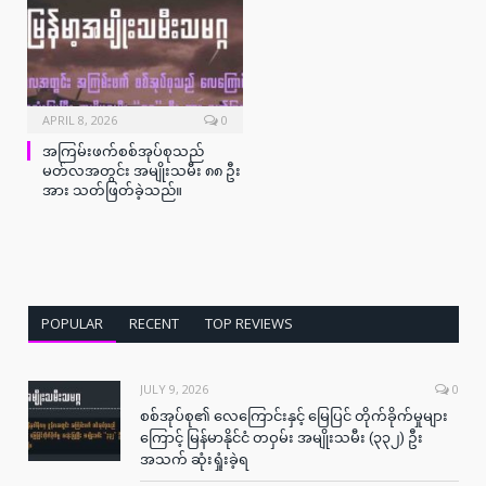
APRIL 8, 2026
0
အကြမ်းဖက်စစ်အုပ်စုသည်
မတ်လအတွင်း အမျိုးသမီး ၈၈ ဦး
အား သတ်ဖြတ်ခဲ့သည်။
POPULAR
RECENT
TOP REVIEWS
JULY 9, 2026
0
စစ်အုပ်စု၏ လေကြောင်းနှင့် မြေပြင် တိုက်ခိုက်မှုများ
ကြောင့် မြန်မာနိုင်ငံ တဝှမ်း အမျိုးသမီး (၃၃၂) ဦး
အသက် ဆုံးရှုံးခဲ့ရ