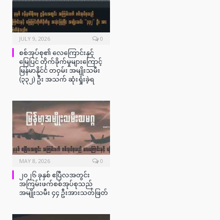
JULY 9, 2026
0
စစ်အုပ်စု၏ လေကြောင်းနှင့်
မြေပြင် တိုက်ခိုက်မှုများကြောင့်
မြန်မာနိုင်ငံ တဝှမ်း အမျိုးသမီး
(၃၃၂) ဦး အသက် ဆုံးရှုံးခဲ့ရ
MAY 8, 2026
0
၂၀၂၆ ခုနှစ် ဧပြီလအတွင်း
အကြမ်းဖက်စစ်အုပ်စုသည်
အမျိုးသမီး ၄၄ ဦးအားသတ်ဖြတ်