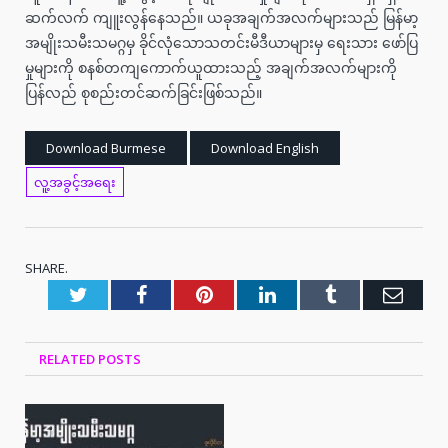
ဆက်လက် ကျူးလွန်နေသည်။ ယခုအချက်အလက်များသည် မြန်မာ့
အမျိုးသမီးသမဂ္ဂမှ ခိုင်လုံသောသတင်းမီဒီယာများမှ ရေးသား ဖော်ပြ
မှုများကို စနစ်တကျကောက်ယူထားသည့် အချက်အလက်များကို
ပြန်လည် စုစည်းတင်ဆက်ခြင်းဖြစ်သည်။
Download Burmese
Download English
လူ့အခွင့်အရေး
SHARE.
Twitter
Facebook
Pinterest
LinkedIn
Tumblr
Emai
RELATED
POSTS