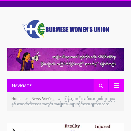
NAVIGATE
»
»
Home
News Briefing
မြန်မာ့အမျိုးသမီးသမဂ္ဂ၏ ၂၀၂၄ခု
နှစ် အောက်တိုဘာလ အတွင်း အမျိုးသမီးများဆိုင်ရာအချက်အလက်