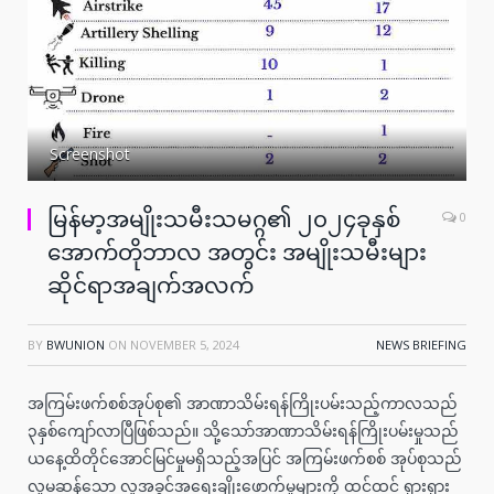
Screenshot
မြန်မာ့အမျိုးသမီးသမဂ္ဂ၏ ၂၀၂၄ခုနှစ်
0
အောက်တိုဘာလ အတွင်း အမျိုးသမီးများ
ဆိုင်ရာအချက်အလက်
BY
BWUNION
ON
NOVEMBER 5, 2024
NEWS BRIEFING
အကြမ်းဖက်စစ်အုပ်စု၏ အာဏာသိမ်းရန်ကြိုးပမ်းသည့်ကာလသည်
၃နှစ်ကျော်လာပြီဖြစ်သည်။ သို့သော်အာဏာသိမ်းရန်ကြိုးပမ်းမှုသည်
ယနေ့ထိတိုင်အောင်မြင်မှုမရှိသည့်အပြင် အကြမ်းဖက်စစ် အုပ်စုသည်
လူမဆန်သော လူ့အခွင့်အရေးချိုးဖောက်မှုများကို ထင်ထင် ရှားရှား