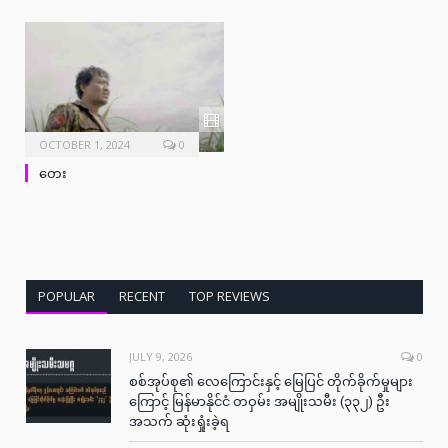
OCTOBER 1, 2024
0
တေး
POPULAR
RECENT
TOP REVIEWS
JULY 9, 2026
0
စစ်အုပ်စု၏ လေကြောင်းနှင့် မြေပြင် တိုက်ခိုက်မှုများ
ကြောင့် မြန်မာနိုင်ငံ တဝှမ်း အမျိုးသမီး (၃၃၂) ဦး
အသက် ဆုံးရှုံးခဲ့ရ