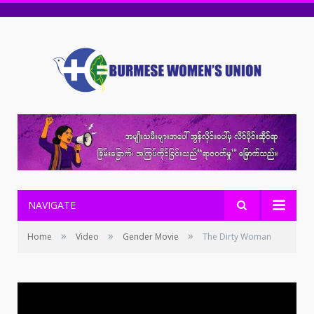
NAVIGATE
»
»
»
Home
Video
Gender Movie
The Dirty Woman