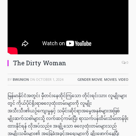
The Dirty Woman
0
BY
BWUNION
ON
OCTOBER 1, 2024
GENDER MOVIE
,
MOVIES
,
VIDEO
မြန်မာနိုင်ငံအတွင်း မှီတင်းနေထိုင်ကြသော တိုင်းရင်းသား လူမျိုးများ
တွင် ကိုယ်ပိုင်ရိုးရာဓလေ့ထုံးတမ်းများကို လူမျိုး
အသီးသီး၏ယဉ်ကျေးမှုနှင့် သမိုင်းဆိုင်ရာအမွေအနှစ်များအဖြစ်
မျိုးဆက်သစါများသို့ လက်ဆင့်ကမ်းပြီး ရာသက်ပန်ထိမ်းသိမ်းတန်ဖိုး
ထားနိုင်ရန် လိုအပ်သည်။ အချို့သော ဓလေ့ထုံးတမ်းများသည်
အမျိုးသမီးများ၏ အခြေခံအခွင့်အရေးများကို ချိုးဖောက်နေပြီး