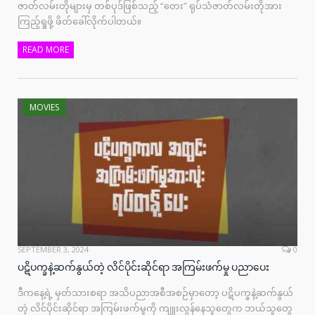
ဇာတ်လမ်းတိုများမှ တစ်ပုဒ်ဖြစ်သည့် “တေး” ရုပ်သံဇာတ်လမ်းတိုအား
ကြည့်ရှုဖို့ ဖိတ်ခေါ်လိုက်ပါတယ်။
READ MORE
MOVIES
SEPTEMBER 3, 2024
0
ပဋိပက္ခနဲ့ဆက်နွယ်တဲ့ လိင်ပိုင်းဆိုင်ရာ အကြမ်းဖက်မှု ပညာပေး
ဒီကနေ့ရဲ့ မှတ်သားစရာ အသိပညာအစီအစဉ်မှာတော့ ပဋိပက္ခနဲ့ဆက်နွယ်
တဲ့ လိင်ပိုင်းဆိုင်ရာ အကြမ်းဖက်မှုကို ကျူးလွန်နေသူတွေက ဘယ်သူတွေ