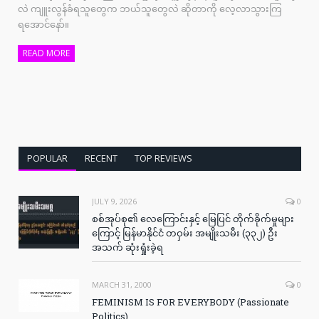
လဲ ကျူးလွန်ခံရသူတွေက ဘယ်သူတွေလဲ ဆိုတာကို လေ့လာသွားကြ
ရအောင်နော်။
READ MORE
POPULAR
RECENT
TOP REVIEWS
JULY 9, 2026
0
စစ်အုပ်စု၏ လေကြောင်းနှင့် မြေပြင် တိုက်ခိုက်မှုများ
ကြောင့် မြန်မာနိုင်ငံ တဝှမ်း အမျိုးသမီး (၃၃၂) ဦး
အသက် ဆုံးရှုံးခဲ့ရ
MARCH 31, 2000
0
FEMINISM IS FOR EVERYBODY (Passionate
Politics)