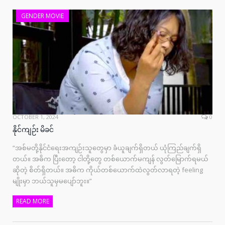
GENDER MOVIE
OCTOBER 1, 2024
0
နိုင်ကျဉ်း မိခင်
“အစ်မတို့နိုင်ငံရေးအကျဉ်းသူတွေမှာ ခံယူချက်ရှိတယ် ယုံကြည်ချက်ရှိ
တယ်။ အဓိက ပြီးတော့ ငါတို့တွေ တစ်ယောက်မကျန် လွတ်မြောက်ရမယ်
ဆိုတဲ့ စိတ်ရှိတယ်။ အဓိက ကိုယ်တစ်ယောက်ထဲလွတ်လာရတဲ့ feeling
မျိုးမှာ ဘယ်သူမှမပျော်ဘူး။”
READ MORE