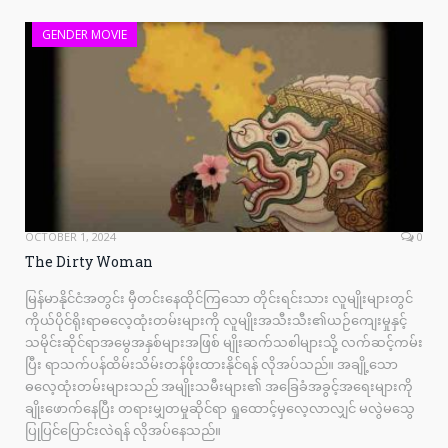
GENDER MOVIE
OCTOBER 1, 2024
0
The Dirty Woman
မြန်မာနိုင်ငံအတွင်း မှီတင်းနေထိုင်ကြသော တိုင်းရင်းသား လူမျိုးများတွင်
ကိုယ်ပိုင်ရိုးရာဓလေ့ထုံးတမ်းများကို လူမျိုးအသီးသီး၏ယဉ်ကျေးမှုနှင့်
သမိုင်းဆိုင်ရာအမွေအနှစ်များအဖြစ် မျိုးဆက်သစါများသို့ လက်ဆင့်ကမ်း
ပြီး ရာသက်ပန်ထိမ်းသိမ်းတန်ဖိုးထားနိုင်ရန် လိုအပ်သည်။ အချို့သော
ဓလေ့ထုံးတမ်းများသည် အမျိုးသမီးများ၏ အခြေခံအခွင့်အရေးများကို
ချိုးဖောက်နေပြီး တရားမျှတမှုဆိုင်ရာ ရှုထောင့်မှလေ့လာလျှင် မလွဲမသွေ
ပြုပြင်ပြောင်းလဲရန် လိုအပ်နေသည်။