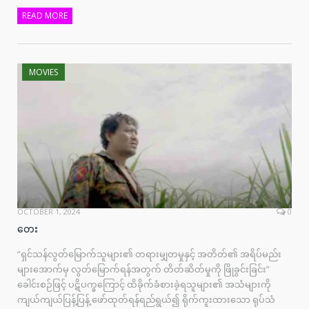
READ MORE
MOVIES
OCTOBER 1, 2024
0
တေး
“ရှင်သန်လွတ်မြောက်သူများ၏ တရားမျှတမှုနှင့် အတိတ်၏ အရိပ်မည်း
များအောက်မှ လွတ်မြောက်ရန်အတွက် တိတ်ဆိတ်မှုကို ဖြိုခွင်းခြင်း”
ခေါင်းစဉ်ဖြင့် ပဋိပက္ခကြောင့် ထိခိုက်ခံစားခဲ့ရသူများ၏ အသံများကို
ကျယ်ကျယ်ပြန့်ပြန့် ဖော်ထုတ်ရန်ရည်ရွယ်၍ ရိုက်ကူးထားသော ရုပ်သံ