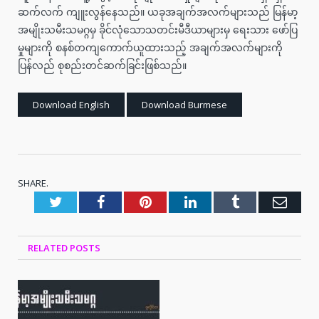
ဆက်လက် ကျူးလွန်နေသည်။ ယခုအချက်အလက်များသည် မြန်မာ့
အမျိုးသမီးသမဂ္ဂမှ ခိုင်လုံသောသတင်းမီဒီယာများမှ ရေးသား ဖော်ပြ
မှုများကို စနစ်တကျကောက်ယူထားသည့် အချက်အလက်များကို
ပြန်လည် စုစည်းတင်ဆက်ခြင်းဖြစ်သည်။
Download English
Download Burmese
SHARE.
Twitter
Facebook
Pinterest
LinkedIn
Tumblr
Emai
RELATED
POSTS