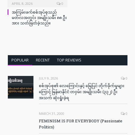
APRIL 8, 2026
0
အကြမ်းဖက်စစ်အုပ်စုသည်
မတ်လအတွင်း အမျိုးသမီး ၈၈ ဦး
အား သတ်ဖြတ်ခဲ့သည်။
POPULAR
RECENT
TOP REVIEWS
JULY 9, 2026
0
စစ်အုပ်စု၏ လေကြောင်းနှင့် မြေပြင် တိုက်ခိုက်မှုများ
ကြောင့် မြန်မာနိုင်ငံ တဝှမ်း အမျိုးသမီး (၃၃၂) ဦး
အသက် ဆုံးရှုံးခဲ့ရ
MARCH 31, 2000
0
FEMINISM IS FOR EVERYBODY (Passionate
Politics)