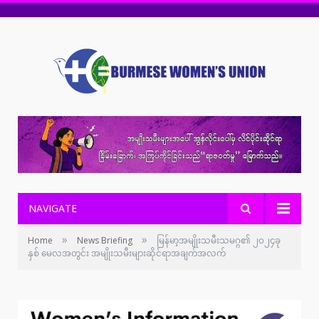
NAVIGATE
»
»
Home
News Briefing
မြန်မာ့အမျိုးသမီးသမဂ္ဂ၏ ၂၀၂၄ခု
နှစ် မေလအတွင်း အမျိုးသမီးများဆိုင်ရာအချက်အလက်