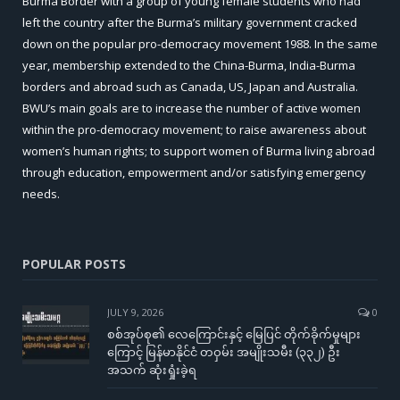
Burma Border with a group of young female students who had
left the country after the Burma’s military government cracked
down on the popular pro-democracy movement 1988. In the same
year, membership extended to the China-Burma, India-Burma
borders and abroad such as Canada, US, Japan and Australia.
BWU’s main goals are to increase the number of active women
within the pro-democracy movement; to raise awareness about
women’s human rights; to support women of Burma living abroad
through education, empowerment and/or satisfying emergency
needs.
POPULAR POSTS
JULY 9, 2026
0
စစ်အုပ်စု၏ လေကြောင်းနှင့် မြေပြင် တိုက်ခိုက်မှုများ
ကြောင့် မြန်မာနိုင်ငံ တဝှမ်း အမျိုးသမီး (၃၃၂) ဦး
အသက် ဆုံးရှုံးခဲ့ရ