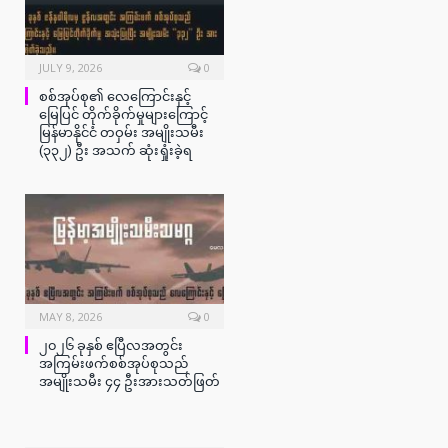
JULY 9, 2026
0
စစ်အုပ်စု၏ လေကြောင်းနှင့်
မြေပြင် တိုက်ခိုက်မှုများကြောင့်
မြန်မာနိုင်ငံ တဝှမ်း အမျိုးသမီး
(၃၃၂) ဦး အသက် ဆုံးရှုံးခဲ့ရ
MAY 8, 2026
0
၂၀၂၆ ခုနှစ် ဧပြီလအတွင်း
အကြမ်းဖက်စစ်အုပ်စုသည်
အမျိုးသမီး ၄၄ ဦးအားသတ်ဖြတ်