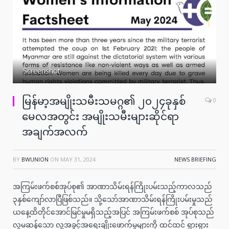
Screenshot
မြန်မာ့အမျိုးသမီးသမဂ္ဂ၏ ၂၀၂၄ခုနှစ်
0
မေလအတွင်း အမျိုးသမီးများဆိုင်ရာ
အချက်အလက်
BY
BWUNION
ON
MAY 31, 2024
NEWS BRIEFING
အကြမ်းဖက်စစ်အုပ်စု၏ အာဏာသိမ်းရန်ကြိုးပမ်းသည့်ကာလသည်
၃နှစ်ကျော်လာပြီဖြစ်သည်။ သို့သော်အာဏာသိမ်းရန်ကြိုးပမ်းမှုသည်
ယနေ့ထိတိုင်အောင်မြင်မှုမရှိသည့်အပြင် အကြမ်းဖက်စစ် အုပ်စုသည်
လူမဆန်သော လူ့အခွင့်အရေးချိုးဖောက်မှုများကို ထင်ထင် ရှားရှား