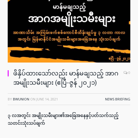
ဖိနှိပ်ထားသော်လည်း မာန်မချသည့် အာဂ
0
အမျိုးသမီးများ (ဧပြီ-ဇွန် ၂၀၂၁)
BY
BWUNION
ON
JUNE 14, 2021
NEWS BRIEFING
၃ လအတွင်း အမျိုးသမီးများ၏အခြေအနေနှင့်ပတ်သက်သည့်
သတင်းသုံးသပ်ချက်