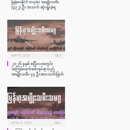
မြန်မာနိုင်ငံ တဝှမ်း အမျိုးသမီး
(၃၃၂) ဦး အသက် ဆုံးရှုံးခဲ့ရ
MAY 8, 2026
0
၂၀၂၆ ခုနှစ် ဧပြီလအတွင်း
အကြမ်းဖက်စစ်အုပ်စုသည်
အမျိုးသမီး ၄၄ ဦးအားသတ်ဖြတ်
APRIL 8, 2026
0