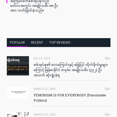
အကြမ်းဖက်စစ်အုပ်စုသည်
မတ်လအတွင်း အမျိုးသမီး ၈၈ ဦး
အား သတ်ဖြတ်ခဲ့သည်။
POPULAR
RECENT
TOP REVIEWS
JULY 9, 2026
0
စစ်အုပ်စု၏ လေကြောင်းနှင့် မြေပြင် တိုက်ခိုက်မှုများ
ကြောင့် မြန်မာနိုင်ငံ တဝှမ်း အမျိုးသမီး (၃၃၂) ဦး
အသက် ဆုံးရှုံးခဲ့ရ
MARCH 31, 2000
0
FEMINISM IS FOR EVERYBODY (Passionate
Politics)
MARCH 29, 2002
0