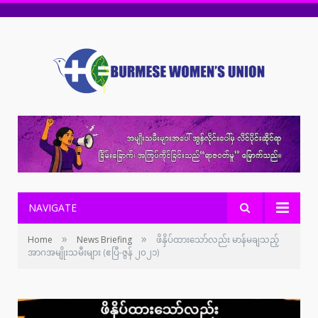
NAVIGATE
»
»
Home
News Briefing
ဖိနှိပ်ထားသော်လည်း မာန်မချသည့်
အာဂအမျိုးသမီးများ (ဧပြီ-ဇွန် ၂၀၂၁)