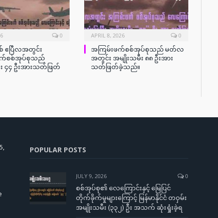
26
0
APRIL 8, 2026
0
စ် ဧပြီလအတွင်း
အကြမ်းဖက်စစ်အုပ်စုသည် မတ်လ
်စစ်အုပ်စုသည်
အတွင်း အမျိုးသမီး ၈၈ ဦးအား
ီး ၄၄ ဦးအားသတ်ဖြတ်
သတ်ဖြတ်ခဲ့သည်။
5,
POPULAR POSTS
JULY 9, 2026
0
စစ်အုပ်စု၏ လေကြောင်းနှင့် မြေပြင်
e
တိုက်ခိုက်မှုများကြောင့် မြန်မာနိုင်ငံ တဝှမ်း
အမျိုးသမီး (၃၃၂) ဦး အသက် ဆုံးရှုံးခဲ့ရ