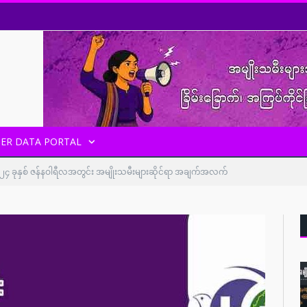
ER DATA PORTAL
၂၄ ခုနှစ် ဇန်နဝါရီလအတွင်း အမျိုးသမီးများဆိုင်ရာ အချက်အလက်