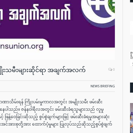
မျိုးသမီးများဆိုင်ရာ အချက်အလက်
0
NEWS BRIEFING
ဏာသိမ်းရန် ကြိုးပမ်းမှုကာလအတွင်း အမျိုးသမီး ဖမ်းဆီး
်ရှိနေပါသည်။ ဇန်နဝါရီလအတွင်း ဖမ်းဆီးခံရသူများသည် လူမှု
ဖြန့်ဝေခြင်းဆိုသည့် စွပ်စွဲချက်များဖြင့် ဖမ်းဆီးခံရမှုအများဆုံး
အင်အားစုတို့အား ထောက်ပံ့မှုများ ပြုလုပ်သည်ဆိုသည့်စွပ်စွဲချက်