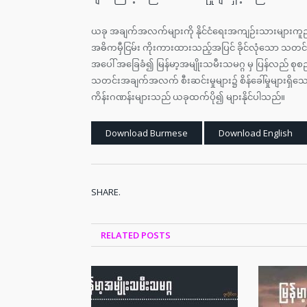
ယခု အချက်အလက်များကို နိုင်ငံရေးအကျဉ်းသားများက
အဓိကမှီငြမ်း ကိုးကားထားသည့်အပြင် ခိုင်လုံသော သ
အပေါ် အခြေခံ၍ မြန်မာ့အမျိုးသမီးသမဂ္ဂ မှ ပြန်လည် စ
သတင်းအချက်အလက် စီးဆင်းမှုများ၌ စိန်ခေါ်မှုများရှိသော
ကိန်းဂဏန်းများသည် ယခုထက်ပို၍ များနိုင်ပါသည်။
Download Burmese
Download English
SHARE.
RELATED
POSTS