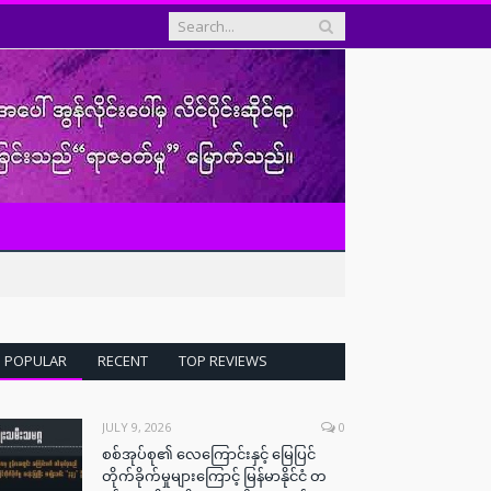
POPULAR
RECENT
TOP REVIEWS
JULY 9, 2026
0
စစ်အုပ်စု၏ လေကြောင်းနှင့် မြေပြင်
တိုက်ခိုက်မှုများကြောင့် မြန်မာနိုင်ငံ တ