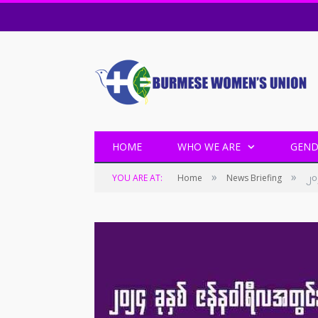
HOME
WHO WE ARE
GEND
»
»
YOU ARE AT:
Home
News Briefing
၂၀