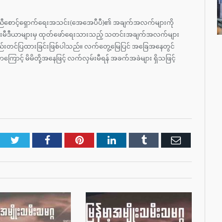
ူညီစောင့်ရှောက်ရေးအသင်း(အေအေပီပီ)၏ အချက်အလက်များကို
တင်းမီဒီယာများမှ ထုတ်ဖော်ရေးသားသည့် သတင်းအချက်အလက်များ
ုစည်းတင်ပြထားခြင်းဖြစ်ပါသည်။ လက်တွေ့မြေပြင် အခြေအနေတွင်
ကြောင့် မိမိတို့အနေဖြင့် လက်လှမ်းမီရန် အခက်အခဲများ ရှိသဖြင့်
Twitter
Facebook
Pinterest
LinkedIn
Tumblr
Email