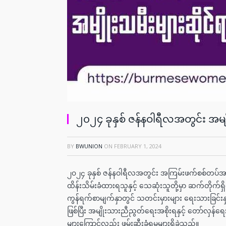
၂၀၂၄ ခုနှစ် ဇန်နဝါရီလအတွင်း အ
BY
BWUNION
ON
FEBRUARY 1, 2024
၂၀၂၄ ခုနှစ် ဇန်နဝါရီလအတွင်း အကြမ်းဖက်စစ်တပ်အာ
ထိန်းသိမ်းခံထားရသူနှင့် သေဆုံးသူတို့မှာ ဆက်တိုက
ကွန်ရက်စာမျက်နှာတွင် သတင်းမှားများ ရေးသားခြင်းနှင့် 
ဖြစ်ပြီး အမျိုးသားညီညွတ်ရေးအစိုးရနှင့် တော်လှန်ရေး
များကြောင့်လည်း ဖမ်းဆီးခံရမှုများရှိခဲ့သည်။