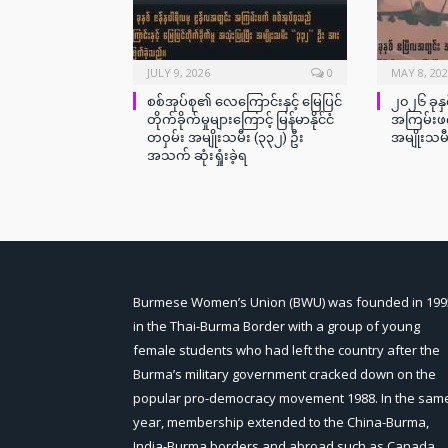
JULY 9, 2026
0
MAY 8, 20
စစ်အုပ်စု၏ လေကြောင်းနှင့် မြေပြင်
၂၀၂၆ ခုနှ
တိုက်ခိုက်မှုများကြောင့် မြန်မာနိုင်ငံ
အကြမ်းဖက
တဝှမ်း အမျိုးသမီး (၃၃၂) ဦး
အမျိုးသမ
အသက် ဆုံးရှုံးခဲ့ရ
Burmese Women’s Union (BWU) was founded in 199
in the Thai-Burma Border with a group of young
female students who had left the country after the
Burma’s military government cracked down on the
popular pro-democracy movement 1988. In the sam
year, membership extended to the China-Burma,
India-Burma borders and abroad such as Canada,