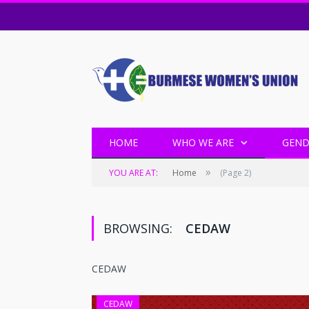
HOME
WHO WE ARE
GEND
»
YOU ARE AT:
Home
(Page 2)
BROWSING:
CEDAW
CEDAW
CEDAW