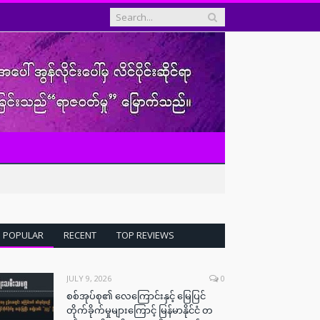
POPULAR
RECENT
TOP REVIEWS
JULY 9, 2026
0
စစ်အုပ်စု၏ လေကြောင်းနှင့် မြေပြင်
တိုက်ခိုက်မှုများကြောင့် မြန်မာနိုင်ငံ တ