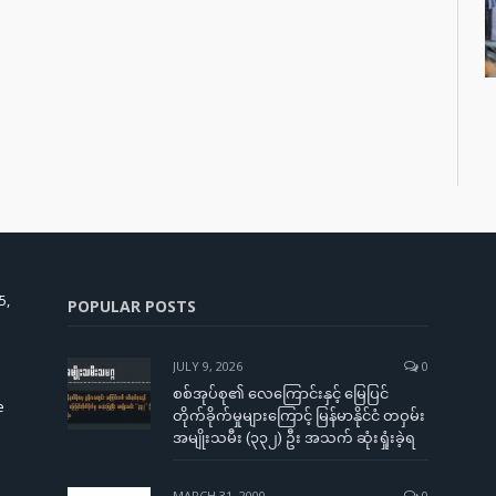
5,
POPULAR POSTS
JULY 9, 2026
0
စစ်အုပ်စု၏ လေကြောင်းနှင့် မြေပြင်
e
တိုက်ခိုက်မှုများကြောင့် မြန်မာနိုင်ငံ တဝှမ်း
အမျိုးသမီး (၃၃၂) ဦး အသက် ဆုံးရှုံးခဲ့ရ
MARCH 31, 2000
0