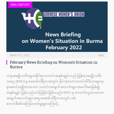
BWU REPORT
MARCH 3, 2022
0
February News Briefing on Women’s Situation in
Burma
ယခုအမျိုးသမီးများဆိုင်ရာသတင်းအနှစ်ချုပ်သည် မြန်မာ့အမျိုးသမီး
သမဂ္ဂ (BWU) မှ ဖေဖော်ဝါရီလအတွင်း ခိုင်လုံသောသတင်းမီဒီယာများမှ
စုဆောင်းရရှိထားသော သတင်းအချက်အလက်များအပေါ်အခြေခံ၍
အနှစ်ချုပ် ပြန်လည်တင်ပြခြင်းဖြစ်သည်။ BWU မှ ကောက်ယူထားသော
အချက်အလက်များအရ ဖေဖော်ဝါရီလအတွင်း စစ်
ကောင်စီ၏အကြမ်းဖက်မှုများကြောင့်…