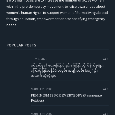
BWU’s main goals are to increase the number of active women
within the pro-democracy movement; to raise awareness about
women’s human rights; to support women of Burma living abroad
through education, empowerment and/or satisfying emergency
needs.
POPULAR POSTS
JULY 9, 2026
0
စစ်အုပ်စု၏ လေကြောင်းနှင့် မြေပြင် တိုက်ခိုက်မှုများ
ကြောင့် မြန်မာနိုင်ငံ တဝှမ်း အမျိုးသမီး (၃၃၂) ဦး
အသက် ဆုံးရှုံးခဲ့ရ
MARCH 31, 2000
0
FEMINISM IS FOR EVERYBODY (Passionate
Politics)
MARCH 29, 2002
0