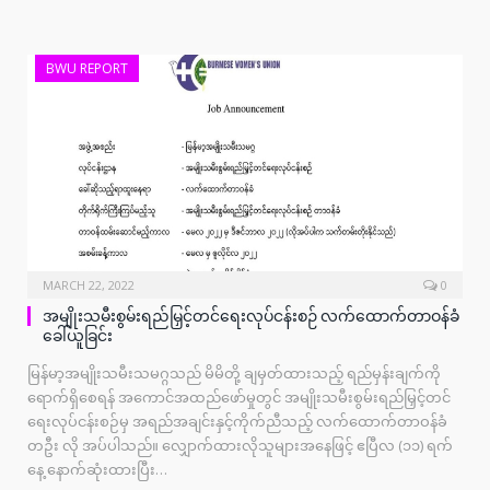
BWU REPORT
MARCH 22, 2022
0
အမျိုးသမီးစွမ်းရည်မြှင့်တင်ရေးလုပ်ငန်းစဉ် လက်ထောက်တာဝန်ခံ
ခေါ်ယူခြင်း
မြန်မာ့အမျိုးသမီးသမဂ္ဂသည် မိမိတို့ ချမှတ်ထားသည့် ရည်မှန်းချက်ကို
ရောက်ရှိစေရန် အကောင်အထည်ဖော်မှုတွင် အမျိုးသမီးစွမ်းရည်မြှင့်တင်
ရေးလုပ်ငန်းစဉ်မှ အရည်အချင်းနှင့်ကိုက်ညီသည့် လက်ထောက်တာဝန်ခံ
တဦး လို အပ်ပါသည်။ လျှောက်ထားလိုသူများအနေဖြင့် ဧပြီလ (၁၁) ရက်
နေ့ နောက်ဆုံးထားပြီး…