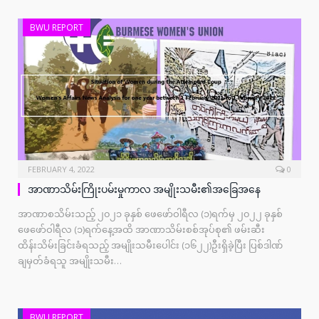
BWU REPORT
FEBRUARY 4, 2022
0
အာဏာသိမ်းကြိုးပမ်းမှုကာလ အမျိုးသမီး၏အခြေအနေ
အာဏာစသိမ်းသည့် ၂၀၂၁ ခုနှစ် ဖေဖော်ဝါရီလ (၁)ရက်မှ ၂၀၂၂ ခုနှစ်
ဖေဖော်ဝါရီလ (၁)ရက်နေ့အထိ အာဏာသိမ်းစစ်အုပ်စု၏ ဖမ်းဆီး
ထိန်းသိမ်းခြင်းခံရသည့် အမျိုးသမီးပေါင်း (၁၆၂၂)ဦးရှိခဲ့ပြီး ပြစ်ဒါဏ်
ချမှတ်ခံရသူ အမျိုးသမီး…
BWU REPORT