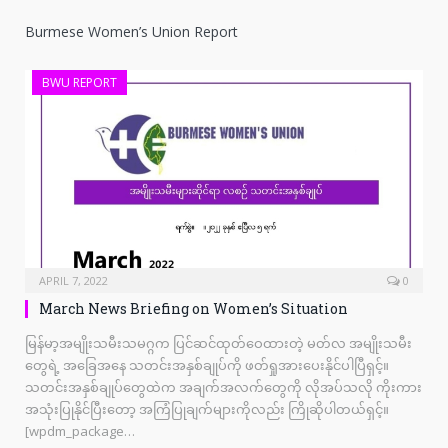
Burmese Women’s Union Report
BWU REPORT
APRIL 7, 2022
0
March News Briefing on Women’s Situation
မြန်မာ့အမျိုးသမီးသမဂ္ဂက ပြင်ဆင်ထုတ်ဝေထားတဲ့ မတ်လ အမျိုးသမီး
တွေရဲ့ အခြေအနေ သတင်းအနှစ်ချုပ်ကို ဖတ်ရှုအားပေးနိုင်ပါပြီရှင့်။
သတင်းအနှစ်ချုပ်တွေထဲက အချက်အလက်တွေကို လိုအပ်သလို ကိုးကား
အသုံးပြုနိုင်ပြီးတော့ အကြံပြုချက်များကိုလည်း ကြိုဆိုပါတယ်ရှင့်။
[wpdm_package…