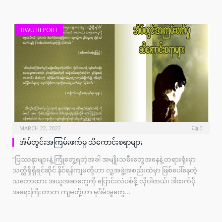
BWU REPORT
MARCH 22, 2022
0
အိမ်တွင်းအကြမ်းဖက်မှု သိကောင်းစရာများ
“ပြဿနာများနဲ့ ကြုံတွေ့ရတဲ့အခါ အမျိုးသမီးတွေအနေနဲ့ တရားရုံးမှာ
သတ္တိရှိရှိရင်ဆိုင် နိုင်ရန်ကျမတို့ဟာ လူ့အဖွဲ့အစည်းထဲမှာ ဖြစ်ပေါ်နေတဲ့
သဘောထား အယူအဆတွေကို ပြောင်းလဲပစ်ဖို့ လိုပါတယ်၊ ဒါထက်ပို
အရေးကြီးတာက ကျမတို့ဟာ မုဒိမ်းမှုတွေ…