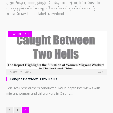
ဒုက္ခစက်ဝန်း (၂၀၀၀ ခုနှစ်)နှင့် ငရဲပြည်နှစ်ထပ်ကြားတွင် ပိတ်မိနေခြင်း
(၂၀၀၇ ခုနှစ်) အစီရင်ခံစာများ၏ နောက်ဆက်တွဲအစီရင်ခံစာလည်း
ဖြစ်သည်။ [av_button label=’Download…
BWU REPORT
MARCH 29, 2007
0
Caught Between Two Hells
Ten BWU researchers conducted 149 in-depth interviews with
migrant women and girl workers in Chiang…
Previous
1
2