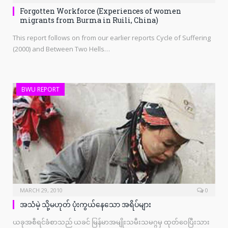
Forgotten Workforce (Experiences of women
migrants from Burma in Ruili, China)
This report follows on from our earlier reports Cycle of Suffering
(2000) and Between Two Hells…
BWU REPORT
MARCH 29, 2010
0
အသံမဲ့ သို့မဟုတ် ပုံးကွယ်နေသော အရိပ်များ
ယခုအစီရင်ခံစာသည် ယခင် မြန်မာအမျိုးသမီးသမဂ္ဂမှ ထုတ်ဝေပြီးသား