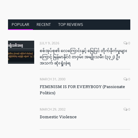
POPULAR
RECENT
TOP REVIEWS
JULY 9, 2026
0
စစ်အုပ်စု၏ လေကြောင်းနှင့် မြေပြင် တိုက်ခိုက်မှုများ
ကြောင့် မြန်မာနိုင်ငံ တဝှမ်း အမျိုးသမီး (၃၃၂) ဦး
အသက် ဆုံးရှုံးခဲ့ရ
MARCH 31, 2000
0
FEMINISM IS FOR EVERYBODY (Passionate
Politics)
MARCH 29, 2002
0
Domestic Violence